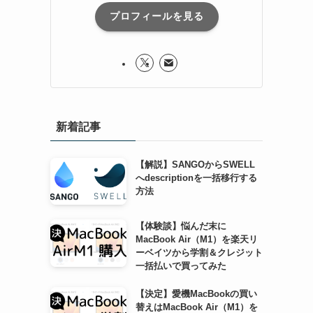
プロフィールを見る
新着記事
【解説】SANGOからSWELL
へdescriptionを一括移行する
方法
【体験談】悩んだ末に
MacBook Air（M1）を楽天リ
ーベイツから学割＆クレジット
一括払いで買ってみた
【決定】愛機MacBookの買い
替えはMacBook Air（M1）を