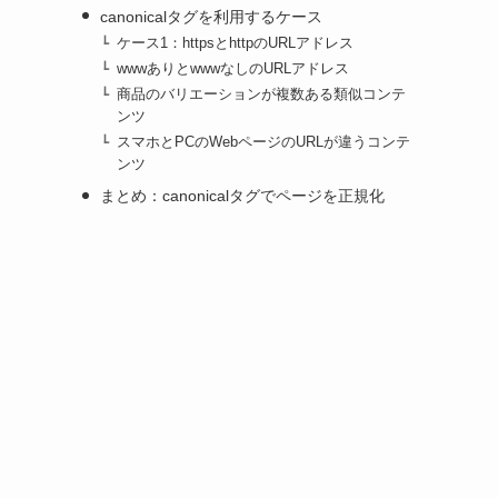
canonicalタグを利用するケース
ケース1：httpsとhttpのURLアドレス
wwwありとwwwなしのURLアドレス
商品のバリエーションが複数ある類似コンテ
ンツ
スマホとPCのWebページのURLが違うコンテ
ンツ
まとめ：canonicalタグでページを正規化