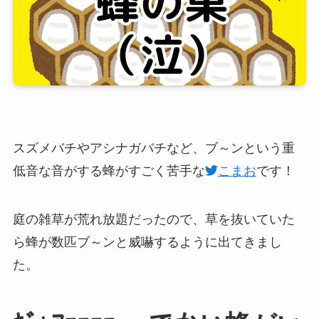
スズメバチやアシナガバチなど、ブ～ンという重
低音な音がする蜂がすごく苦手な
こまお
です！
庭の雑草が荒れ放題だったので、草を抜いていた
ら蜂が数匹ブ～ンと威嚇するように出てきまし
た。