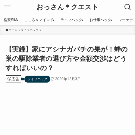
おっさん＊クエスト
格安SIM
こころ＆マインド
ライフハック
お仕事ハック
マーケテ
ホーム
ライフハック
【実録】家にアシナガバチの巣が！蜂の
巣の駆除業者の選び方や金額交渉はどう
すればいいの？
広告
2020年12月3日
ライフハック